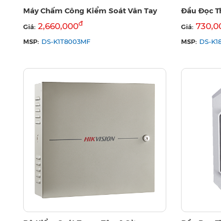
Máy Chấm Công Kiểm Soát Vân Tay
Đầu Đọc Th
đ
2,660,000
730,0
Giá:
Giá:
MSP:
MSP:
DS-K1T8003MF
DS-K1