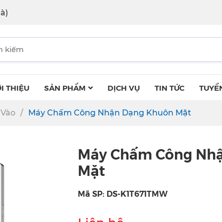
à)
I THIỆU
SẢN PHẨM
DỊCH VỤ
TIN TỨC
TUYỂ
 Vào
Máy Chấm Công Nhận Dạng Khuôn Mặt
Máy Chấm Công Nh
Mặt
Mã SP: DS-K1T671TMW