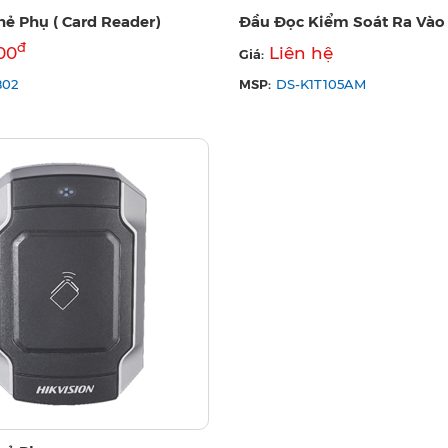
ẻ Phụ ( Card Reader)
Đầu Đọc Kiểm Soát Ra Vào
đ
00
Liên hệ
Giá:
MSP:
802
DS-K1T105AM