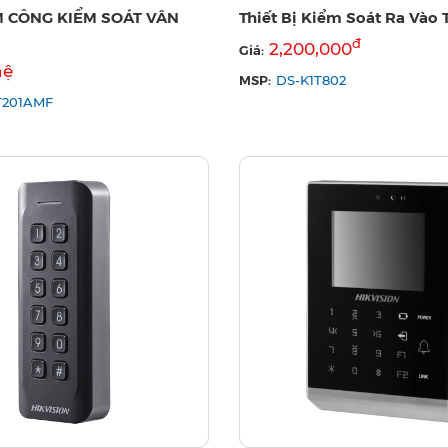
 CÔNG KIỂM SOÁT VÂN
Thiết Bị Kiểm Soát Ra Vào 
đ
2,200,000
Giá:
hệ
MSP:
DS-K1T802
T201AMF