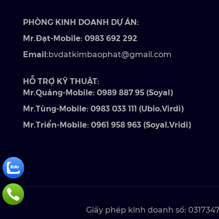
PHÒNG KINH DOANH DỰ ÁN:
Mr.Đạt-Mobile: 0983 692 292
Email
:bvdatkimbaophat@gmail.com
HỖ TRỢ KỸ THUẬT:
Mr.Quảng-Mobile: 0989 887 95 (Soyal)
Mr.Tùng-Mobile: 0983 033 111 (Ubio,Virdi)
Mr.Triển-Mobile: 0961 958 963 (Soyal,Vridi)
Giấy phép kinh doanh số: 031734