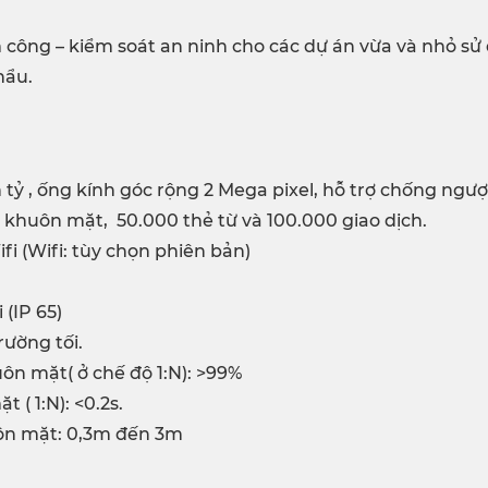
ông – kiểm soát an ninh cho các dự án vừa và nhỏ sử
hẩu.
tỷ , ống kính góc rộng 2 Mega pixel, hỗ trợ chống ngượ
h khuôn mặt, 50.000 thẻ từ và 100.000 giao dịch.
ifi (Wifi: tùy chọn phiên bản)
 (IP 65)
rường tối.
ôn mặt( ở chế độ 1:N): >99%
 ( 1:N): <0.2s.
ôn mặt: 0,3m đến 3m