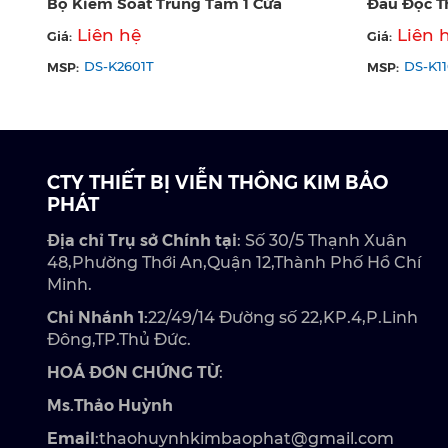
Bộ Kiểm Soát Trung Tâm 1 Cửa
Đầu Đọc T
Liên hệ
Liên 
Giá:
Giá:
MSP:
MSP:
DS-K2601T
DS-K1
CTY THIẾT BỊ VIỄN THÔNG KIM BẢO
PHÁT
Địa chỉ Trụ sở Chính tại
: Số 30/5 Thạnh Xuân
48,Phường Thới An,Quận 12,Thành Phố Hồ Chí
Minh.
Chi Nhánh 1:
22/49/14 Đường số 22,KP.4,P.Linh
Đông,TP.Thủ Đức.
HOÁ ĐƠN CHỨNG TỪ
:
Ms.Thảo Huỳnh
Email
:thaohuynhkimbaophat@gmail.com