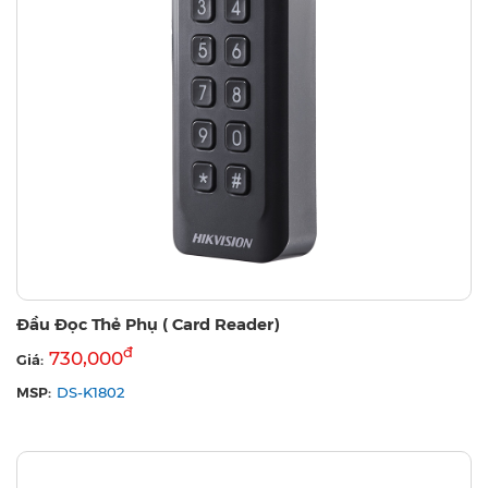
Đầu Đọc Thẻ Phụ ( Card Reader)
đ
730,000
Giá:
MSP:
DS-K1802